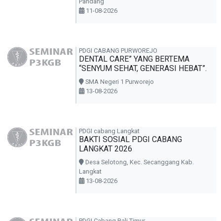
Mesjid Sabilal Muhtadin - Siring Menara
Pandang
11-08-2026
PDGI CABANG PURWOREJO
DENTAL CARE” YANG BERTEMA
“SENYUM SEHAT, GENERASI HEBAT”.
SMA Negeri 1 Purworejo
13-08-2026
PDGI cabang Langkat
BAKTI SOSIAL PDGI CABANG
LANGKAT 2026
Desa Selotong, Kec. Secanggang Kab.
Langkat
13-08-2026